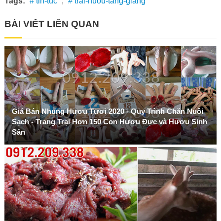
Tags:
# tin-tuc
,
# trai-huou-tang-giang
BÀI VIẾT LIÊN QUAN
Giá Bán Nhung Hươu Tươi 2020 - Quy Trình Chăn Nuôi
Sạch - Trang Trại Hơn 150 Con Hươu Đực và Hươu Sinh
Sản