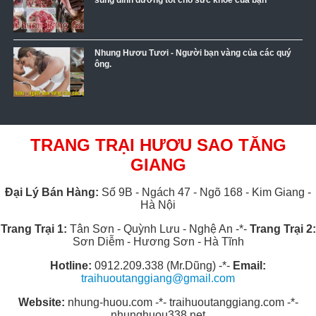
Nhung Hươu Tươi - Người bạn vàng của các quý
ông.
TRANG TRẠI HƯƠU SAO TĂNG
GIANG
Đại Lý Bán Hàng:
Số 9B - Ngách 47 - Ngõ 168 - Kim Giang -
Hà Nội
Trang Trại 1:
Tân Sơn - Quỳnh Lưu - Nghệ An -*-
Trang Trại 2:
Sơn Diễm - Hương Sơn - Hà Tĩnh
Hotline:
0912.209.338 (Mr.Dũng) -*-
Email:
traihuoutanggiang@gmail.com
Website:
nhung-huou.com -*- traihuoutanggiang.com -*-
nhunghuou338.net