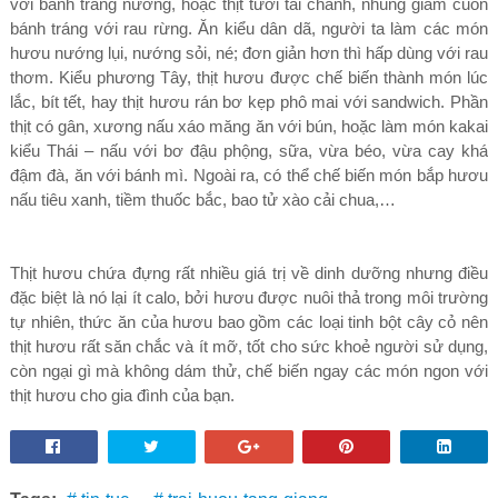
với bánh tráng nướng, hoặc thịt tươi tái chanh, nhúng giấm cuốn
bánh tráng với rau rừng. Ăn kiểu dân dã, người ta làm các món
hươu nướng lụi, nướng sỏi, né; đơn giản hơn thì hấp dùng với rau
thơm. Kiểu phương Tây, thịt hươu được chế biến thành món lúc
lắc, bít tết, hay thịt hươu rán bơ kẹp phô mai với sandwich. Phần
thịt có gân, xương nấu xáo măng ăn với bún, hoặc làm món kakai
kiểu Thái – nấu với bơ đậu phộng, sữa, vừa béo, vừa cay khá
đậm đà, ăn với bánh mì. Ngoài ra, có thể chế biến món bắp hươu
nấu tiêu xanh, tiềm thuốc bắc, bao tử xào cải chua,…
Thịt hươu chứa đựng rất nhiều giá trị về dinh dưỡng nhưng điều
đặc biệt là nó lại ít calo, bởi hươu được nuôi thả trong môi trường
tự nhiên, thức ăn của hươu bao gồm các loại tinh bột cây cỏ nên
thịt hươu rất săn chắc và ít mỡ, tốt cho sức khoẻ người sử dụng,
còn ngại gì mà không dám thử, chế biến ngay các món ngon với
thịt hươu cho gia đình của bạn.