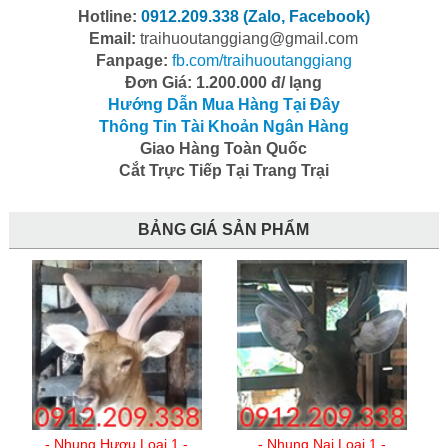
Hotline:
0912.209.338 (Zalo, Facebook)
Email:
traihuoutanggiang@gmail.com
Fanpage:
fb.com/traihuoutanggiang
Đơn Giá: 1.200.000 đ/ lạng
Hướng Dẫn Mua Hàng Tại Đây
Thông Tin Tài Khoản Ngân Hàng
Giao Hàng Toàn Quốc
Cắt Trực Tiếp Tại Trang Trại
BẢNG GIÁ SẢN PHẨM
- Nhung Hươu Loại 1 -
- Nhung Nai Loại 1 -